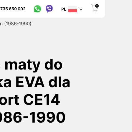
0
 735 659 092
PL
n (1986-1990)
maty do
a EVA dla
ort CE14
986-1990