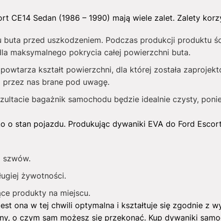
t CE14 Sedan (1986 – 1990) mają wiele zalet. Zalety korz
 buta przed uszkodzeniem. Podczas produkcji produktu ś
dla maksymalnego pokrycia całej powierzchni buta.
owtarza kształt powierzchni, dla której została zaprojekto
ą przez nas brane pod uwagę.
ezultacie bagażnik samochodu będzie idealnie czysty, poni
ko o stan pojazdu. Produkując dywaniki EVA do Ford Escor
i szwów.
ługiej żywotności.
ce produkty na miejscu.
Jest ona w tej chwili optymalna i kształtuje się zgodnie 
eny, o czym sam możesz się przekonać. Kup dywaniki sam