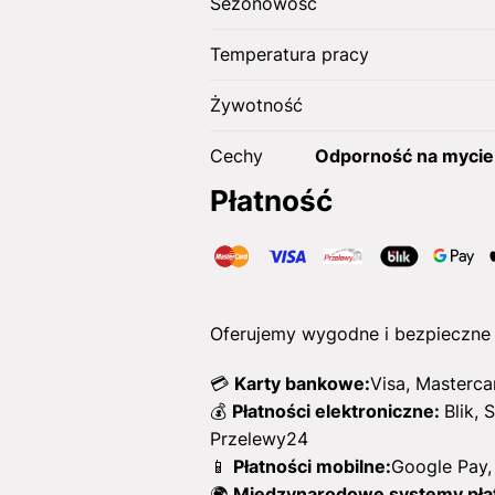
Sezonowość
Temperatura pracy
Żywotność
Cechy
Odporność na mycie 
Płatność
Oferujemy wygodne i bezpieczne 
💳
Karty bankowe:
Visa, Masterca
💰
Płatności elektroniczne:
Blik, 
Przelewy24
📱
Płatności mobilne:
Google Pay,
🌍
Międzynarodowe systemy płat