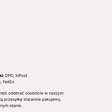
ki:
DPD, InPost
, FedEx
ież odebrać osobiście w naszym
ą przesyłkę starannie pakujemy,
lnym stanie.