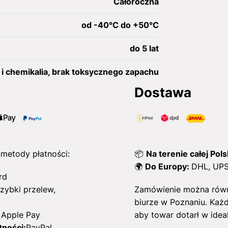
Całoroczna
od -40°C do +50°C
do 5 lat
i chemikalia, brak toksycznego zapachu
Dostawa
metody płatności:
📦
Na terenie całej Pols
🌍
Do Europy:
DHL, UPS
rd
Szybki przelew,
Zamówienie można równ
biurze w Poznaniu. Każd
 Apple Pay
aby towar dotarł w idea
ności:
PayPal