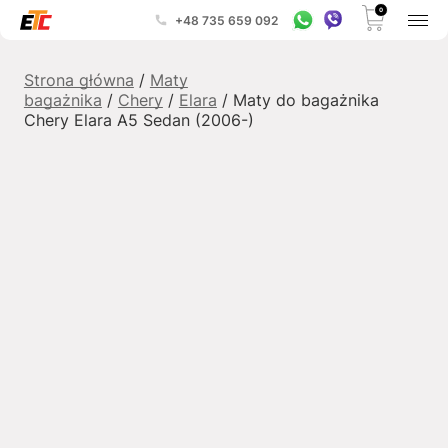
0
+48 735 659 092
Strona główna
/
Maty
bagażnika
/
Chery
/
Elara
/ Maty do bagażnika
Chery Elara A5 Sedan (2006-)