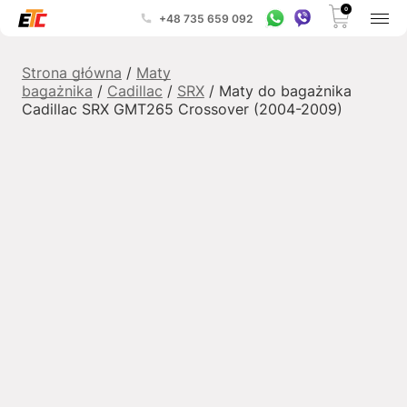
0
+48 735 659 092
Strona główna
/
Maty
bagażnika
/
Cadillac
/
SRX
/ Maty do bagażnika
Cadillac SRX GMT265 Crossover (2004-2009)