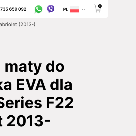
0
 735 659 092
PL
briolet (2013-)
maty do
a EVA dla
eries F22
t 2013-