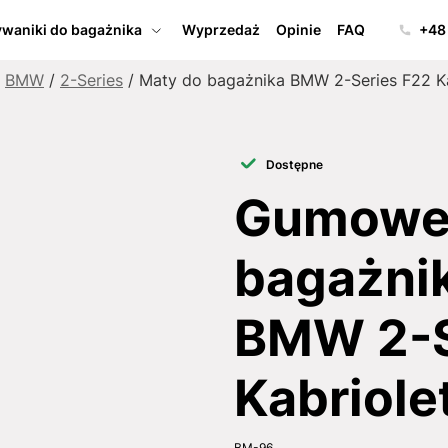
waniki do bagażnika
Wyprzedaż
Opinie
FAQ
+48
/
BMW
/
2-Series
/ Maty do bagażnika BMW 2-Series F22 Ka
Dostępne
Gumowe 
bagażnik
BMW 2-S
Kabriole
BM-96