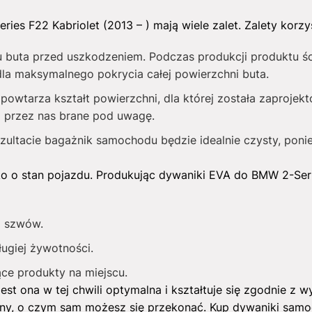
es F22 Kabriolet (2013 – ) mają wiele zalet. Zalety korzy
 buta przed uszkodzeniem. Podczas produkcji produktu ś
dla maksymalnego pokrycia całej powierzchni buta.
owtarza kształt powierzchni, dla której została zaprojekto
ą przez nas brane pod uwagę.
ezultacie bagażnik samochodu będzie idealnie czysty, poni
ko o stan pojazdu. Produkując dywaniki EVA do BMW 2-Ser
i szwów.
ługiej żywotności.
ce produkty na miejscu.
Jest ona w tej chwili optymalna i kształtuje się zgodnie 
eny, o czym sam możesz się przekonać. Kup dywaniki sam