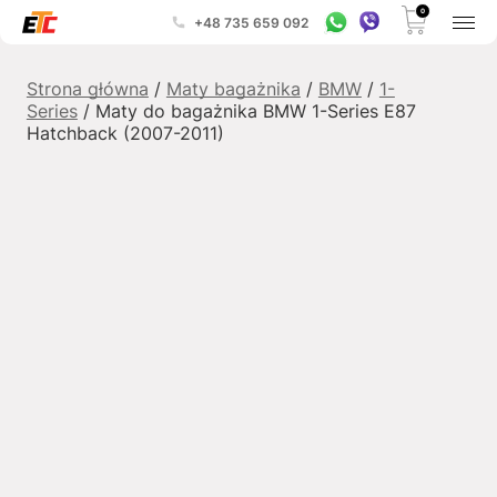
0
+48 735 659 092
Strona główna
/
Maty bagażnika
/
BMW
/
1-
Series
/ Maty do bagażnika BMW 1-Series E87
Hatchback (2007-2011)