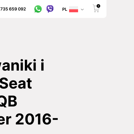
0
 735 659 092
PL
niki i
Seat
QB
er 2016-