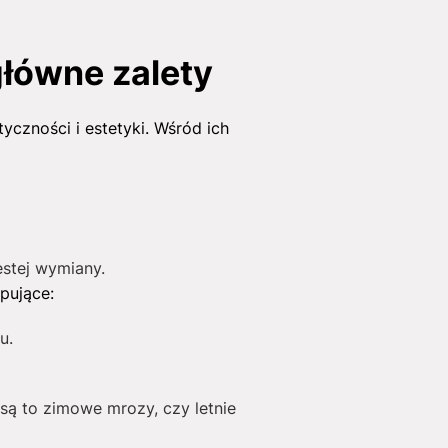
łówne zalety
czności i estetyki. Wśród ich
ęstej wymiany.
pujące:
u.
są to zimowe mrozy, czy letnie