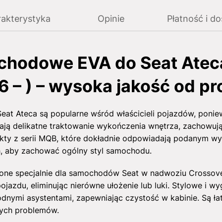
akterystyka
Opinie
Płatność i d
chodowe EVA do Seat Ate
 – ) – wysoka jakość od pr
t Ateca są popularne wśród właścicieli pojazdów, ponie
ają delikatne traktowanie wykończenia wnętrza, zachowując
ukty z serii MQB, które dokładnie odpowiadają podanym w
h, aby zachować ogólny styl samochodu.
ne specjalnie dla samochodów Seat w nadwoziu Crossover
ojazdu, eliminując nierówne ułożenie lub luki. Stylowe i w
odnymi asystentami, zapewniając czystość w kabinie. Są ł
nych problemów.