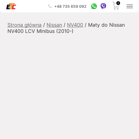
0
+48 735 659 092
Strona główna
/
Nissan
/
NV400
/ Maty do Nissan
NV400 LCV Minibus (2010-)