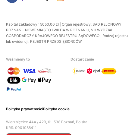
Kapitał zakładowy : 5050,00 zł | Organ rejestrowy: SĄD REJONOWY
POZNAŃ - NOWE MIASTO I WILDA W POZNANIU, VIII WYDZIAŁ
GOSPODARCZY KRAJOWEGO REJESTRU SĄDOWEGO | Rodzaj rejestru
lub ewidencji: REJESTR PRZEDSIĘBIORCÓW
Weźmiemy to
Dostarczanie
Polityka prywatności
Polityka cookie
Wierzbięcice 44A / 42B, 61-538 Poznań, Polska
KRS: 0001088411
Nip: 7831898042