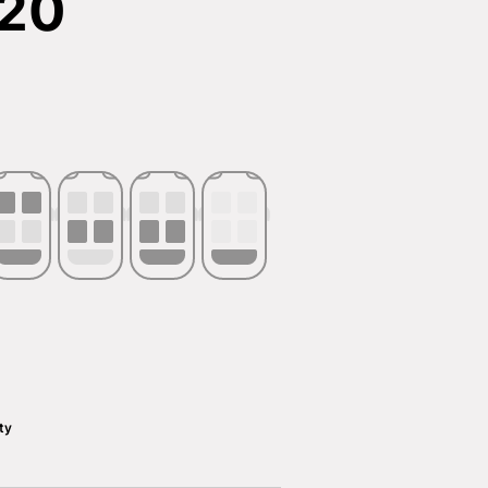
20
ty