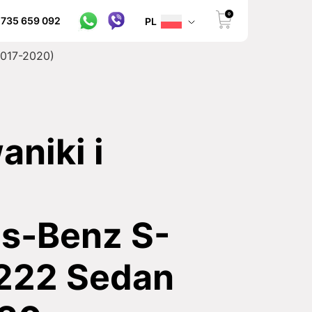
0
 735 659 092
PL
2017-2020)
niki i
s-Benz S-
222 Sedan