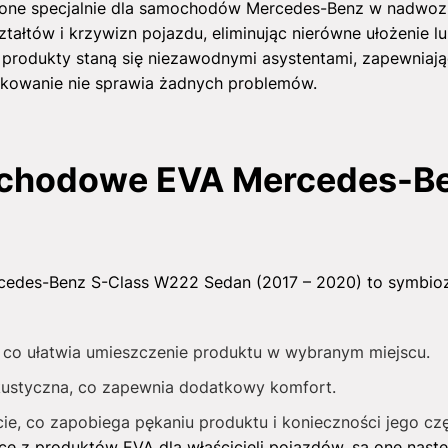
ne specjalnie dla samochodów Mercedes-Benz w nadwozi
ałtów i krzywizn pojazdu, eliminując nierówne ułożenie lu
e produkty staną się niezawodnymi asystentami, zapewniają
ytkowanie nie sprawia żadnych problemów.
chodowe EVA Mercedes-Be
des-Benz S-Class W222 Sedan (2017 – 2020) to symbioza 
ny, co ułatwia umieszczenie produktu w wybranym miejscu.
akustyczna, co zapewnia dodatkowy komfort.
ie, co zapobiega pękaniu produktu i konieczności jego cz
ące z produktów EVA dla właścicieli pojazdów, są one nastę