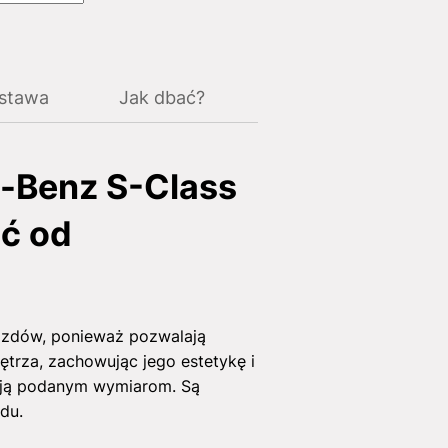
ostawa
Jak dbać?
-Benz S-Class
ć od
azdów, ponieważ pozwalają
ętrza, zachowując jego estetykę i
dają podanym wymiarom. Są
du.