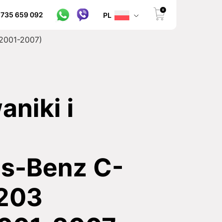
0
 735 659 092
PL
2001-2007)
niki i
s-Benz C-
203