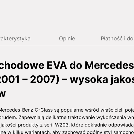
akterystyka
Opinie
Płatność i d
chodowe EVA do Mercedes
01 – 2007) – wysoka jako
ów
rcedes-Benz C-Class są popularne wśród właścicieli poj
 brudem. Zapewniają delikatne traktowanie wykończenia wn
j jakości produkty z serii W203, które dokładnie odpowia
ne w kilku wariantach, aby zachować ogólny styl samocho