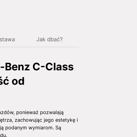
ostawa
Jak dbać?
-Benz C-Class
ść od
azdów, ponieważ pozwalają
ętrza, zachowując jego estetykę i
dają podanym wymiarom. Są
du.