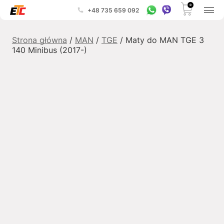
0
+48 735 659 092
Strona główna
/
MAN
/
TGE
/ Maty do MAN TGE 3
140 Minibus (2017-)