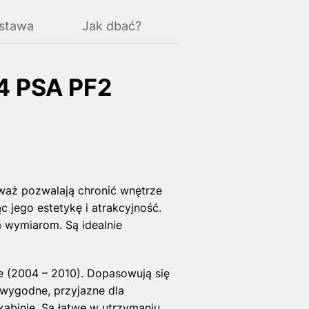
ostawa
Jak dbać?
4 PSA PF2
waż pozwalają chronić wnętrze
 jego estetykę i atrakcyjność.
m wymiarom. Są idealnie
 (2004 – 2010). Dopasowują się
i wygodne, przyjazne dla
abinie. Są łatwe w utrzymaniu,