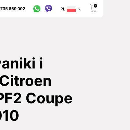
0
 735 659 092
PL
niki i
Citroen
PF2 Coupe
010