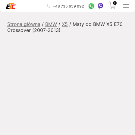
0
+48 735 659 092
Strona główna
/
BMW
/
X5
/ Maty do BMW X5 E70
Crossover (2007-2013)