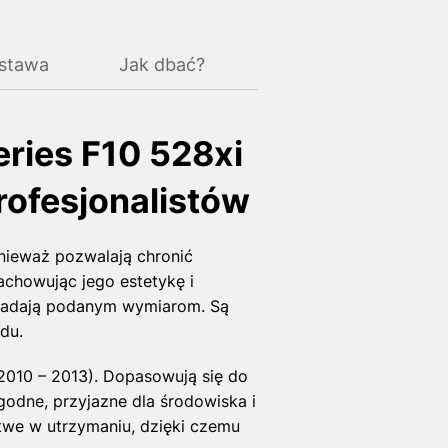
ostawa
Jak dbać?
ies F10 528xi
rofesjonalistów
nieważ pozwalają chronić
achowując jego estetykę i
owiadają podanym wymiarom. Są
du.
010 – 2013). Dopasowują się do
ygodne, przyjazne dla środowiska i
atwe w utrzymaniu, dzięki czemu