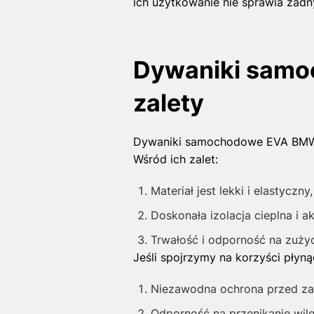
ich użytkowanie nie sprawia żad
Dywaniki samo
zalety
Dywaniki samochodowe EVA BMW 5-
Wśród ich zalet:
Materiał jest lekki i elastycz
Doskonała izolacja cieplna i 
Trwałość i odporność na zużyc
Jeśli spojrzymy na korzyści płyn
Niezawodna ochrona przed za
Odporność na przenikanie wilgo