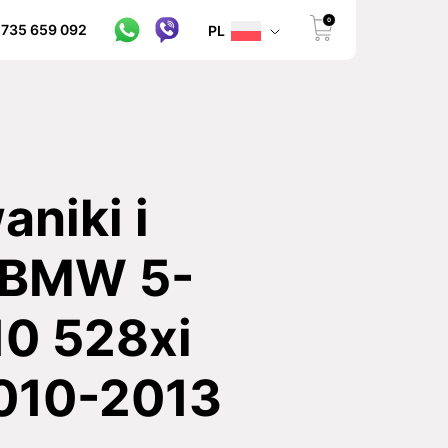
0
 735 659 092
PL
niki i
 BMW 5-
10 528xi
010-2013