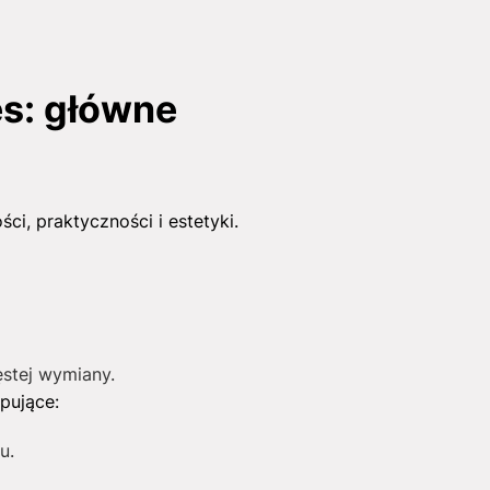
s: główne
, praktyczności i estetyki.
ęstej wymiany.
pujące:
u.