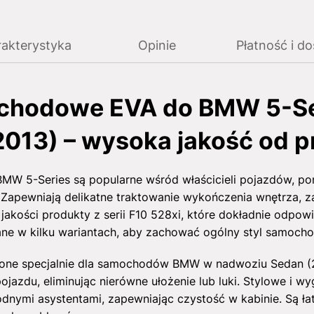
akterystyka
Opinie
Płatność i d
chodowe EVA do BMW 5-Ser
2013) – wysoka jakość od p
W 5-Series są popularne wśród właścicieli pojazdów, po
 Zapewniają delikatne traktowanie wykończenia wnętrza, z
 jakości produkty z serii F10 528xi, które dokładnie odp
ne w kilku wariantach, aby zachować ogólny styl samocho
ne specjalnie dla samochodów BMW w nadwoziu Sedan (2
ojazdu, eliminując nierówne ułożenie lub luki. Stylowe i w
odnymi asystentami, zapewniając czystość w kabinie. Są ł