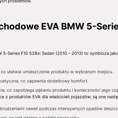
nych problemów.
chodowe EVA BMW 5-Serie
Series F10 528xi Sedan (2010 – 2013) to symbioza jakości
ny, co ułatwia umieszczenie produktu w wybranym miejscu.
akustyczna, co zapewnia dodatkowy komfort.
ie, co zapobiega pękaniu produktu i konieczności jego cz
ące z produktów EVA dla właścicieli pojazdów, są one nastę
brudzeniami nawet podczas intensywnych opadów deszcz
ci, co jest istotne o każdej porze roku