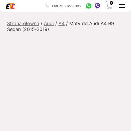
0
+48 735 659 092
Strona główna
/
Audi
/
A4
/ Maty do Audi A4 B9
Sedan (2015-2019)