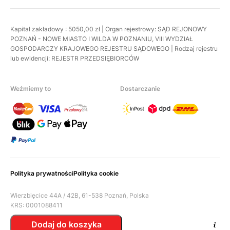
Kapitał zakładowy : 5050,00 zł | Organ rejestrowy: SĄD REJONOWY
POZNAŃ - NOWE MIASTO I WILDA W POZNANIU, VIII WYDZIAŁ
GOSPODARCZY KRAJOWEGO REJESTRU SĄDOWEGO | Rodzaj rejestru
lub ewidencji: REJESTR PRZEDSIĘBIORCÓW
Weźmiemy to
Dostarczanie
Polityka prywatności
Polityka cookie
Wierzbięcice 44A / 42B, 61-538 Poznań, Polska
KRS: 0001088411
Nip: 7831898042
Dodaj do koszyka
Regon: 527791798