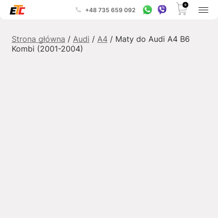
0
+48 735 659 092
Strona główna
/
Audi
/
A4
/ Maty do Audi A4 B6
Kombi (2001-2004)