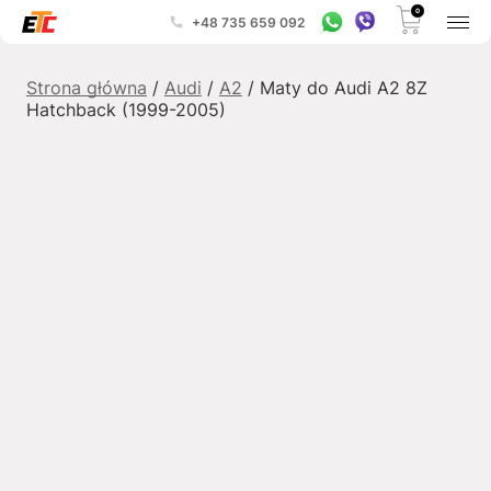
0
+48 735 659 092
Strona główna
/
Audi
/
A2
/ Maty do Audi A2 8Z
Hatchback (1999-2005)