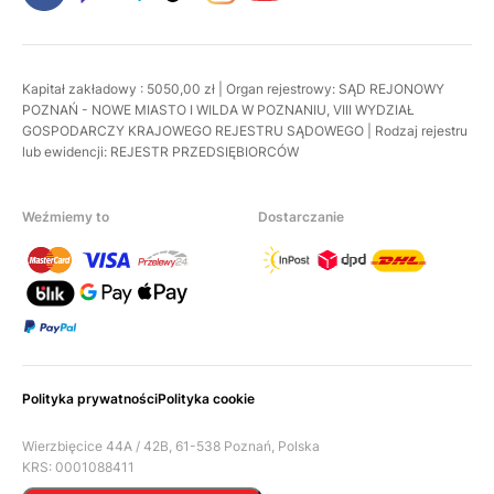
Kapitał zakładowy : 5050,00 zł | Organ rejestrowy: SĄD REJONOWY
POZNAŃ - NOWE MIASTO I WILDA W POZNANIU, VIII WYDZIAŁ
GOSPODARCZY KRAJOWEGO REJESTRU SĄDOWEGO | Rodzaj rejestru
lub ewidencji: REJESTR PRZEDSIĘBIORCÓW
Weźmiemy to
Dostarczanie
Polityka prywatności
Polityka cookie
Wierzbięcice 44A / 42B, 61-538 Poznań, Polska
KRS: 0001088411
Nip: 7831898042